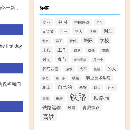
焕然一新，
标签
中国
专业
中国铁路
习俗
冬天
列车
元宵节
兰州
冬季
城际
学校
唐代
北京
员工
irst day
工作
宋代
攻略
待遇
成都
春节
时间
春节期间
是一个
的人
梦幻西游
火车
游戏
疫情
职业技术学院
线路
第一条
的是
此的祝福和问
自己的
职工
还不
西安
诗人
铁路
铁路局
重庆
郑州
铁路运输
青藏铁路
铁道
高铁