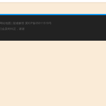
网站地图
|
疑难解答
冀ICP备05011519号
，我们会及时纠正，谢谢