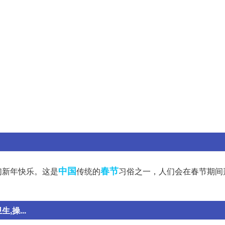
中国
春节
们新年快乐。这是
传统的
习俗之一，人们会在春节期间
操...