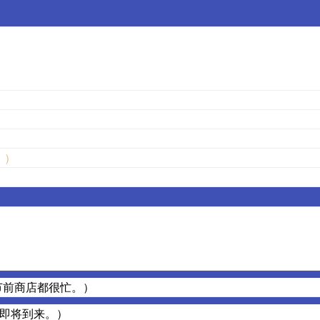
受。）
ival.（春节前商店都很忙。）
中国的新年即将到来。）