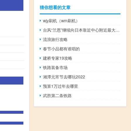
猜你想看的文章
wjy刷机（wm刷机）
台风“兰恩”继续向日本靠近中心附近最大风力12级（35米/秒台风级）
流浪旅行攻略
春节小品都有谁唱的
建桥专家19攻略
铁路装备市场
湘潭元宵节去哪玩2022
预算1万过年去哪里
武胜第二条铁路