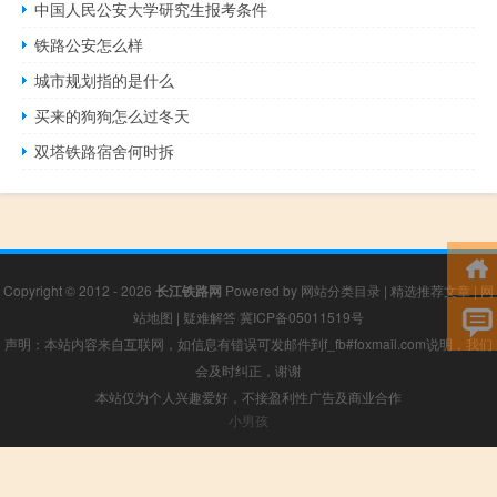
中国人民公安大学研究生报考条件
铁路公安怎么样
城市规划指的是什么
买来的狗狗怎么过冬天
双塔铁路宿舍何时拆
Copyright © 2012 - 2026
长江铁路网
Powered by
网站分类目录
|
精选推荐文章
|
网
站地图
|
疑难解答
冀ICP备05011519号
声明：本站内容来自互联网，如信息有错误可发邮件到f_fb#foxmail.com说明，我们
会及时纠正，谢谢
本站仅为个人兴趣爱好，不接盈利性广告及商业合作
小男孩