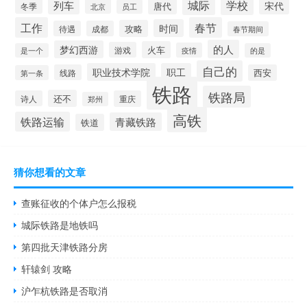
城际
学校
列车
宋代
唐代
冬季
北京
员工
工作
春节
时间
攻略
待遇
成都
春节期间
的人
梦幻西游
火车
游戏
疫情
是一个
的是
自己的
职业技术学院
职工
线路
西安
第一条
铁路
铁路局
还不
诗人
重庆
郑州
高铁
铁路运输
青藏铁路
铁道
猜你想看的文章
查账征收的个体户怎么报税
城际铁路是地铁吗
第四批天津铁路分房
轩辕剑 攻略
沪乍杭铁路是否取消