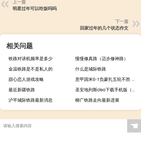
上一篇
明星过年可以吃饭吗吗
下一篇
回家过年的几个状态作文
相关问题
铁路对讲机频率是多少
慢慢修真路（迈步修神路）
金温铁路是不是私人的
什么是城际铁路
甜心恋人游戏攻略
意甲国米0-1负蒙扎五轮不胜 一周双赛只有皇马和曼城赢了意甲3队全翻车
最近新疆铁路
圣安地列斯cleo下载手机版（cleo下载）
沪平城际铁路最新消息
柳广铁路走向最新进展
☚