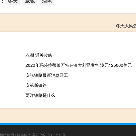
：
冬天
威驰
油耗
冬天大风
赤潮 通关攻略
2020年玛莎拉蒂莱万特在澳大利亚发售 澳元125000美元
安张铁路最新消息开工
安第斯铁路
两洋铁路是什么
网站地图
|
疑难解答
冀ICP备05011519号