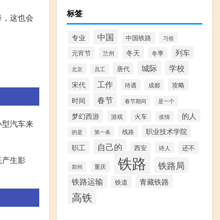
标签
降，这也会
中国
专业
中国铁路
习俗
冬天
列车
元宵节
兰州
冬季
城际
学校
唐代
北京
员工
工作
宋代
攻略
待遇
成都
春节
时间
春节期间
是一个
的人
梦幻西游
火车
游戏
疫情
小型汽车来
职业技术学院
线路
第一条
的是
自己的
职工
还不
西安
诗人
铁路
耗产生影
铁路局
重庆
郑州
铁路运输
青藏铁路
铁道
高铁