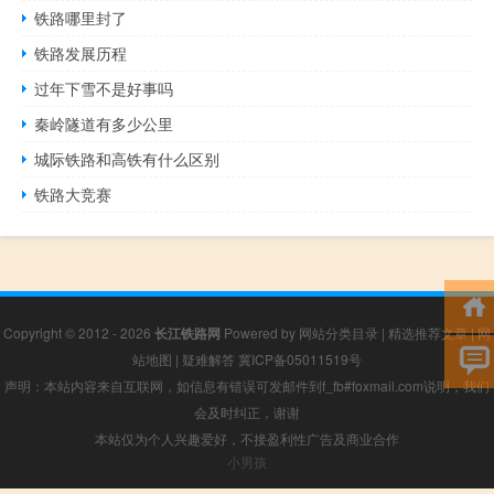
铁路哪里封了
铁路发展历程
过年下雪不是好事吗
秦岭隧道有多少公里
城际铁路和高铁有什么区别
铁路大竞赛
Copyright © 2012 - 2026
长江铁路网
Powered by
网站分类目录
|
精选推荐文章
|
网
站地图
|
疑难解答
冀ICP备05011519号
声明：本站内容来自互联网，如信息有错误可发邮件到f_fb#foxmail.com说明，我们
会及时纠正，谢谢
本站仅为个人兴趣爱好，不接盈利性广告及商业合作
小男孩