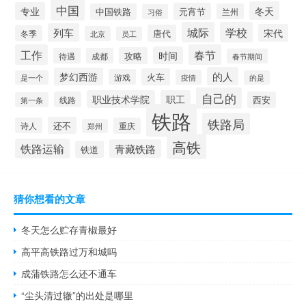
中国
冬天
专业
元宵节
中国铁路
兰州
习俗
城际
学校
列车
宋代
唐代
冬季
北京
员工
工作
春节
时间
攻略
待遇
成都
春节期间
的人
梦幻西游
火车
游戏
疫情
是一个
的是
自己的
职业技术学院
职工
线路
西安
第一条
铁路
铁路局
还不
诗人
重庆
郑州
高铁
铁路运输
青藏铁路
铁道
猜你想看的文章
冬天怎么贮存青椒最好
高平高铁路过万和城吗
成蒲铁路怎么还不通车
“尘头清过辙”的出处是哪里