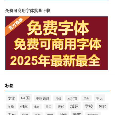
免费可商用字体批量下载
标签
中国
冬天
专业
元宵节
中国铁路
兰州
习俗
城际
学校
列车
宋代
唐代
冬季
北京
员工
工作
春节
时间
攻略
待遇
成都
春节期间