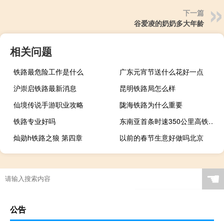
下一篇
谷爱凌的奶奶多大年龄
相关问题
铁路最危险工作是什么
广东元宵节送什么花好一点
沪崇启铁路最新消息
昆明铁路局怎么样
仙境传说手游职业攻略
陇海铁路为什么重要
铁路专业好吗
东南亚首条时速350公里高铁启用 雅万高铁首批乘客：中国人民真是技术天才
灿勋h铁路之狼 第四章
以前的春节生意好做吗北京
☚
公告