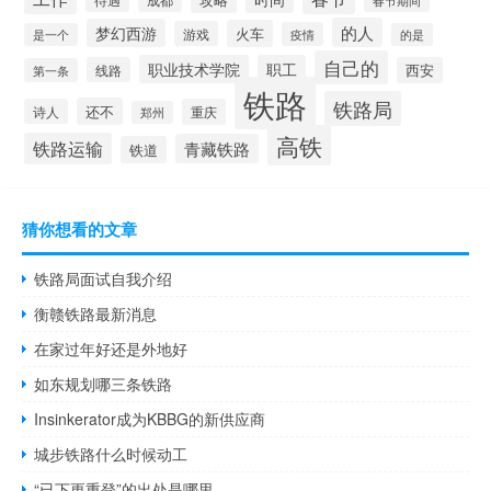
的人
梦幻西游
火车
游戏
疫情
是一个
的是
自己的
职业技术学院
职工
线路
西安
第一条
铁路
铁路局
还不
诗人
重庆
郑州
高铁
铁路运输
青藏铁路
铁道
猜你想看的文章
铁路局面试自我介绍
衡赣铁路最新消息
在家过年好还是外地好
如东规划哪三条铁路
Insinkerator成为KBBG的新供应商
城步铁路什么时候动工
“已下更重登”的出处是哪里