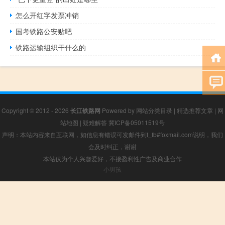
怎么开红字发票冲销
国考铁路公安贴吧
铁路运输组织干什么的
Copyright © 2012 - 2026
长江铁路网
Powered by
网站分类目录
|
精选推荐文章
|
网
站地图
|
疑难解答
冀ICP备05011519号
声明：本站内容来自互联网，如信息有错误可发邮件到f_fb#foxmail.com说明，我们
会及时纠正，谢谢
本站仅为个人兴趣爱好，不接盈利性广告及商业合作
小男孩