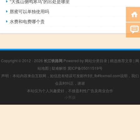
“大孤山侧鸣寒乌”的出处是哪里
唇蜜可以单独使用吗
水费和电费哪个贵
Copyright © 2012 - 2026
长江铁路网
Powered by
网站分类目录
|
精选推荐文章
|
网
站地图
|
疑难解答
冀ICP备05011519号
声明：本站内容来自互联网，如信息有错误可发邮件到f_fb#foxmail.com说明，我们
会及时纠正，谢谢
本站仅为个人兴趣爱好，不接盈利性广告及商业合作
小男孩