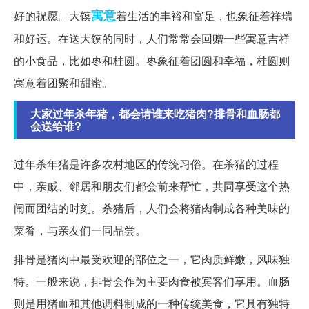
寓意
好的祝愿。大馍
着生活的丰裕和富足，也象征着祥瑞
和好运。在送大馍的同时，人们常常会回赠一些寓意吉祥
的小食品，比如枣和桂圆。枣象征着团圆和幸福，桂圆则
寓意着团聚和甜蜜。
大家过年杀年猪，都会请谁来吃猪肉?排骨和血肠都
会送给谁?
过年杀年猪是许多农村地区的传统习俗。在杀猪的过程
中，亲戚、邻居和朋友们都会前来帮忙，共同享受这个热
闹而团结的时刻。杀猪后，人们会将猪肉制成各种美味的
菜肴，与亲友们一同品尝。
排骨是猪肉中最受欢迎的部位之一，它肉质鲜嫩，风味独
特。一般来说，排骨会作为主要肉食被宾客们享用。血肠
则是用猪血和其他调料制成的一种传统美食，它具有独特